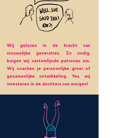
Wij geloven in de kracht van
vrouwelijke generaties. Zo nodig,
buigen wij vastomlijnde patronen om.
Wij coachen je persoonlijke groei of
gezamenlijke ontwikkeling. Yes, wij
investeren in de dochters van morgen!