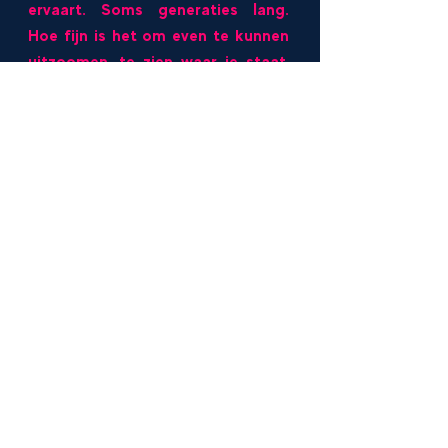
ervaart. Soms generaties lang.
Hoe fijn is het om even te kunnen
uitzoomen, te zien waar je staat,
waar je vandaan komt. Zodat je
invloed hebt op je gedrag, op je
keuzes, op de patronen die je wil
doorbreken. Om iets moois te
geven aan jezelf èn aan de nieuwe
,,
generatie.