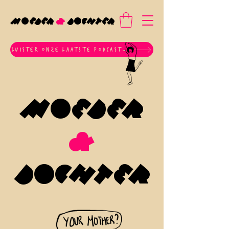
MOEDER
&
DOCHTER
luister onze laatste podcast hier
MOEDER
&
DOCHTER