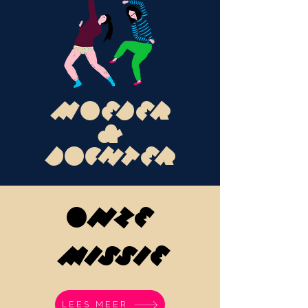
MOEDER
&
DOCHTER
ONZE
MISSIE
LEES MEER